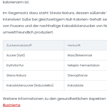
kalorienarm ist.
Im Gegensatz dazu steht
Stevia Natura
, dessen süßende 
intensiven Süße bei gleichzeitigem Null-Kalorien-Gehalt 
von
Frusano
und der nachhaltige
Kokosblütenzucker
von Na
umweltfreundlich produziert.
Zuckerersatzstoff
Herkunft
Xucker (Xylit)
Mais/Birkenrinde
Erythritol Pur
Hefepilz-Fermentation
Stevia Natura
Steviapflanze
Kokosblütenzucker (NaturaleBio)
Kokosblüte
Weitere Informationen zu den gesundheitlichen Aspekten 
Illustrierte
.