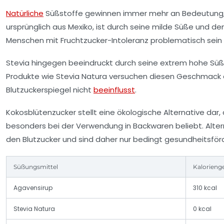
Natürliche
Süßstoffe gewinnen immer mehr an Bedeutung, 
ursprünglich aus Mexiko, ist durch seine milde Süße und den
Menschen mit Fruchtzucker-Intoleranz problematisch sein 
Stevia hingegen beeindruckt durch seine extrem hohe Süßkr
Produkte wie
Stevia Natura
versuchen diesen Geschmack du
Blutzuckerspiegel nicht
beeinflusst
.
Kokosblütenzucker stellt eine ökologische Alternative dar,
besonders bei der Verwendung in Backwaren beliebt. Alterna
den Blutzucker und sind daher nur bedingt gesundheitsför
Süßungsmittel
Kalorienge
Agavensirup
310 kcal
Stevia Natura
0 kcal