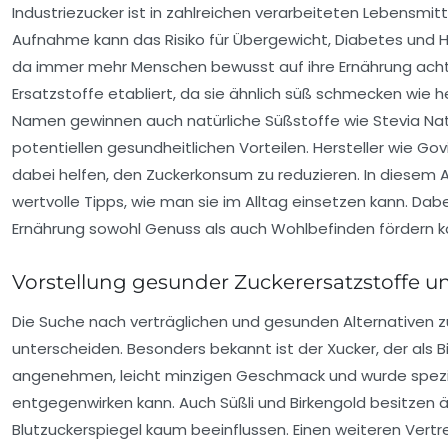
Industriezucker ist in zahlreichen verarbeiteten Lebensmit
Aufnahme kann das Risiko für Übergewicht, Diabetes und 
da immer mehr Menschen bewusst auf ihre Ernährung achten
Ersatzstoffe etabliert, da sie ähnlich süß schmecken wie 
Namen gewinnen auch natürliche Süßstoffe wie Stevia Nat
potentiellen gesundheitlichen Vorteilen. Hersteller wie G
dabei helfen, den Zuckerkonsum zu reduzieren. In diesem 
wertvolle Tipps, wie man sie im Alltag einsetzen kann. Dabe
Ernährung sowohl Genuss als auch Wohlbefinden fördern k
Vorstellung gesunder Zuckerersatzstoffe u
Die Suche nach verträglichen und gesunden Alternativen zu
unterscheiden. Besonders bekannt ist der
Xucker
, der als
angenehmen, leicht minzigen Geschmack und wurde speziell
entgegenwirken kann. Auch
Süßli
und
Birkengold
besitzen ä
Blutzuckerspiegel kaum beeinflussen. Einen weiteren Vertr