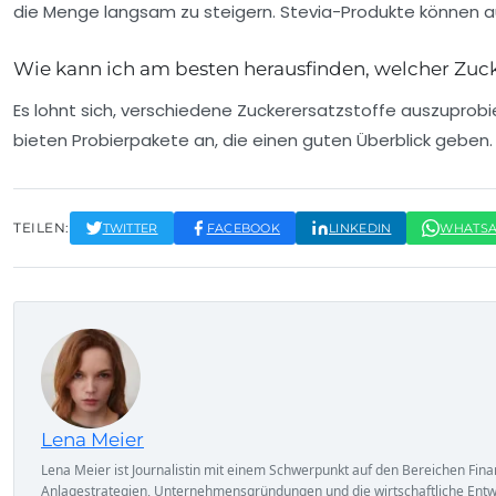
die Menge langsam zu steigern. Stevia-Produkte können 
Wie kann ich am besten herausfinden, welcher Zuck
Es lohnt sich, verschiedene Zuckerersatzstoffe auszuprobi
bieten Probierpakete an, die einen guten Überblick geben
TEILEN:
TWITTER
FACEBOOK
LINKEDIN
WHATS
Lena Meier
Lena Meier ist Journalistin mit einem Schwerpunkt auf den Bereichen Fin
Anlagestrategien, Unternehmensgründungen und die wirtschaftliche Entwi