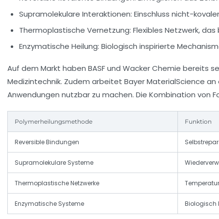
Supramolekulare Interaktionen:
Einschluss nicht-koval
Thermoplastische Vernetzung:
Flexibles Netzwerk, das
Enzymatische Heilung:
Biologisch inspirierte Mechanism
Auf dem Markt haben BASF und Wacker Chemie bereits selb
Medizintechnik. Zudem arbeitet Bayer MaterialScience an
Anwendungen nutzbar zu machen. Die Kombination von Fors
Polymerheilungsmethode
Funktion
Reversible Bindungen
Selbstrepa
Supramolekulare Systeme
Wiederverwe
Thermoplastische Netzwerke
Temperatur
Enzymatische Systeme
Biologisch 