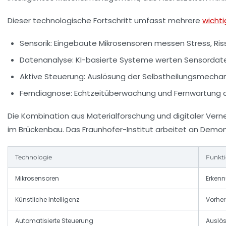
Dieser technologische Fortschritt umfasst mehrere
wicht
Sensorik:
Eingebaute Mikrosensoren messen Stress, Ris
Datenanalyse:
KI-basierte Systeme werten Sensordate
Aktive Steuerung:
Auslösung der Selbstheilungsmechan
Ferndiagnose:
Echtzeitüberwachung und Fernwartung d
Die Kombination aus Materialforschung und digitaler Ver
im Brückenbau. Das Fraunhofer-Institut arbeitet an Demon
Technologie
Funkt
Mikrosensoren
Erken
Künstliche Intelligenz
Vorhe
Automatisierte Steuerung
Auslö