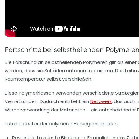
Fortschritte bei selbstheilenden Polymer
Die Forschung an selbstheilenden Polymeren gilt als eine
werden, dass sie Schäden autonom reparieren. Das Leibniz-
Raumtemperatur selbst verschließen.
Diese Polymerklassen verwenden verschiedene Strategien,
Vernetzungen. Dadurch entsteht ein
Netzwerk
, das auch 
Wiederverwendung der Materialien – ein entscheidender Bei
Liste bedeutender polymerer Heilungsmethoden:
Reversible kovalente Bindungen:
Ermöglichen das Zerbr