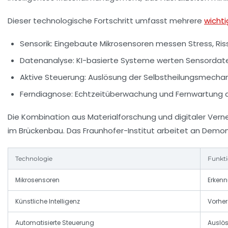
Dieser technologische Fortschritt umfasst mehrere
wicht
Sensorik:
Eingebaute Mikrosensoren messen Stress, Ris
Datenanalyse:
KI-basierte Systeme werten Sensordate
Aktive Steuerung:
Auslösung der Selbstheilungsmechan
Ferndiagnose:
Echtzeitüberwachung und Fernwartung d
Die Kombination aus Materialforschung und digitaler Ver
im Brückenbau. Das Fraunhofer-Institut arbeitet an Demon
Technologie
Funkt
Mikrosensoren
Erken
Künstliche Intelligenz
Vorhe
Automatisierte Steuerung
Auslö