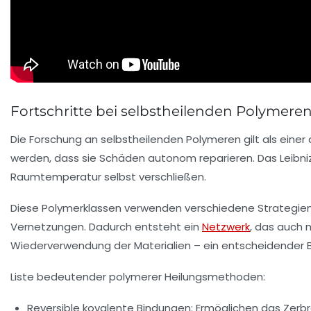
Fortschritte bei selbstheilenden Polymer
Die Forschung an selbstheilenden Polymeren gilt als eine
werden, dass sie Schäden autonom reparieren. Das Leibniz-
Raumtemperatur selbst verschließen.
Diese Polymerklassen verwenden verschiedene Strategien,
Vernetzungen. Dadurch entsteht ein
Netzwerk
, das auch 
Wiederverwendung der Materialien – ein entscheidender Bei
Liste bedeutender polymerer Heilungsmethoden:
Reversible kovalente Bindungen:
Ermöglichen das Zerbr