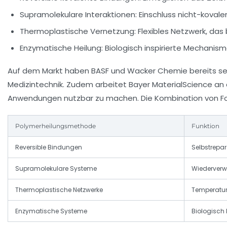
Supramolekulare Interaktionen:
Einschluss nicht-koval
Thermoplastische Vernetzung:
Flexibles Netzwerk, das
Enzymatische Heilung:
Biologisch inspirierte Mechanism
Auf dem Markt haben BASF und Wacker Chemie bereits selb
Medizintechnik. Zudem arbeitet Bayer MaterialScience an
Anwendungen nutzbar zu machen. Die Kombination von Fors
Polymerheilungsmethode
Funktion
Reversible Bindungen
Selbstrepa
Supramolekulare Systeme
Wiederverwe
Thermoplastische Netzwerke
Temperatur
Enzymatische Systeme
Biologisch 