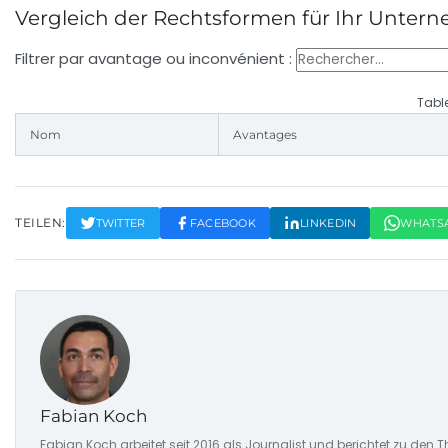
Vergleich der Rechtsformen für Ihr Unte
Filtrer par avantage ou inconvénient :
Tabl
Nom
Avantages
TEILEN:
TWITTER
FACEBOOK
LINKEDIN
WHATS
Fabian Koch
Fabian Koch arbeitet seit 2016 als Journalist und berichtet zu den