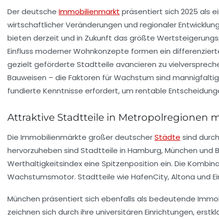
Der deutsche
Immobilienmarkt
präsentiert sich 2025 als 
wirtschaftlicher Veränderungen und regionaler Entwicklu
bieten derzeit und in Zukunft das größte Wertsteigerung
Einfluss moderner Wohnkonzepte formen ein differenziert
gezielt geförderte Stadtteile avancieren zu vielversprec
Bauweisen – die Faktoren für Wachstum sind mannigfaltig.
fundierte Kenntnisse erfordert, um rentable Entscheidung
Attraktive Stadtteile in Metropolregionen
Die Immobilienmärkte großer deutscher
Städte
sind durc
hervorzuheben sind Stadtteile in Hamburg, München und Ber
Werthaltigkeitsindex eine Spitzenposition ein. Die Kombin
Wachstumsmotor. Stadtteile wie HafenCity, Altona und Eim
München präsentiert sich ebenfalls als bedeutende Immo
zeichnen sich durch ihre universitären Einrichtungen, ers