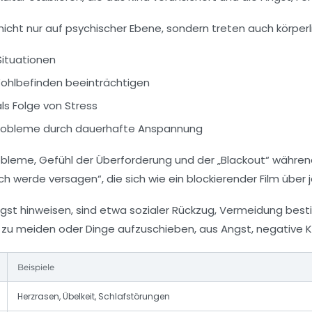
icht nur auf psychischer Ebene, sondern treten auch körperl
Situationen
Wohlbefinden beeinträchtigen
ls Folge von Stress
robleme
durch dauerhafte Anspannung
obleme
, Gefühl der Überforderung und der „Blackout“ während
Ich werde versagen“, die sich wie ein blockierender Film übe
gst hinweisen, sind etwa sozialer Rückzug, Vermeidung best
n zu meiden oder Dinge aufzuschieben, aus Angst, negative
Beispiele
Herzrasen, Übelkeit, Schlafstörungen