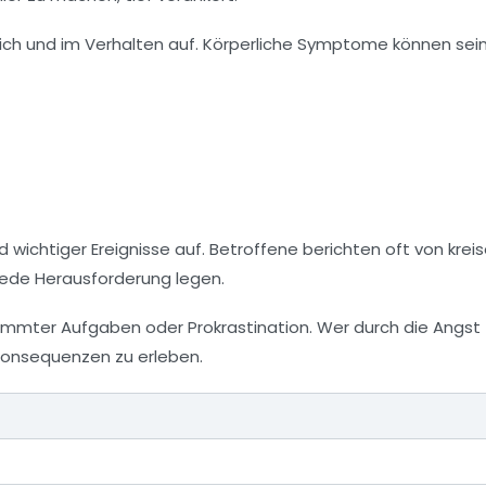
ich und im Verhalten auf. Körperliche Symptome können sein
 wichtiger Ereignisse auf. Betroffene berichten oft von
krei
r jede Herausforderung legen.
immter Aufgaben oder Prokrastination. Wer durch die Angst
 Konsequenzen zu erleben.